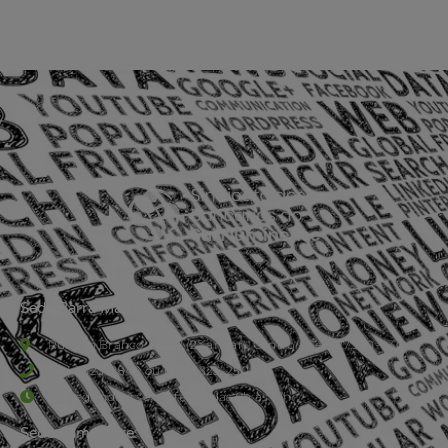
Sede Barra Mansa
Rua Rio Branco, nº107 (2º andar), Centro - Cep: 27.330-030
(24) 3323-2848 ou (24) 3323-2500
De segunda à sexta-feira , das 9h às 17h.
Sede Campestre: