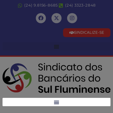
(24) 9.8156-8685
(24) 3323-2848
SINDICALIZE-SE