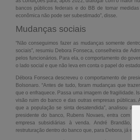
as condições para, após 2022, dialogar com o maior n
bancos públicos federais e do BB de tomar medidas
econômica não pode ser subestimado”, disse.
Mudanças sociais
“Não conseguimos fazer as mudanças somente dentr
sociais”, resumiu Debora Fonseca, conselheira de Admi
pelos funcionários. Para ela, o comportamento do gov
o lado social e que não leva em conta o papel do estado
Débora Fonseca descreveu o comportamento de presi
Bolsonaro. “Antes de tudo, foram mudanças que traz
que o enfraquece. Passa uma imagem de fragilidade. I
visão ruim do banco e das outras empresas públicas. 
que a população se sinta desatendida”, analisou a co
presidente do banco, Rubens Novaes, entra com a pr
empresa subsidiárias à venda. André Brandão, o
restruturação dentro do banco que, para Debora, já estav