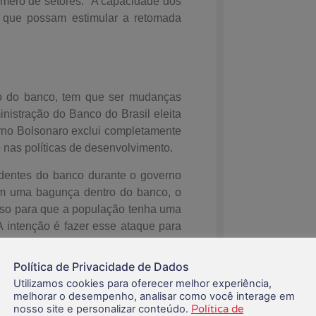
úmero de setores. “A capacidade dos
 que possam estimular a retomada
o do banco, tem que ser mudanças
nistração do Banco do Brasil eleita
erno Bolsonaro exclui completamente
 nas políticas de desenvolvimento.
dentes do banco durante o governo
em uma bagunça dentro do banco, o
sso para que a população tenha uma
A intenção é fazer esse ataque para
nselheira. Na sua visão, o primeiro
oposta de privatização, colocando
Política de Privacidade de Dados
 segundo presidente, coloca uma
Utilizamos cookies para oferecer melhor experiência,
a escrita antes.
melhorar o desempenho, analisar como você interage em
nosso site e personalizar conteúdo.
Política de