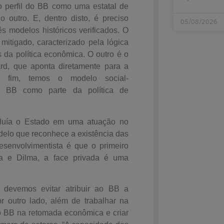
o perfil do BB como uma estatal de
o outro. E, dentro disto, é preciso
05/08/2026
ês modelos históricos verificados. O
tigado, caracterizado pela lógica
 da política econômica. O outro é o
rd, que aponta diretamente para a
r fim, temos o modelo social-
o BB como parte da política de
luía o Estado em uma atuação no
delo que reconhece a existência das
senvolvimentista é que o primeiro
a e Dilma, a face privada é uma
devemos evitar atribuir ao BB a
r outro lado, além de trabalhar na
do BB na retomada econômica e criar