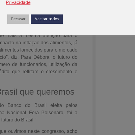
mos que discutir é um modelo em que
Privacidade
ciedade, para atender as pessoas de
se deve colocar a tecnologia como
Recusar
Aceitar todos
ste mais a mesma atenção para o
mpacto na inflação dos alimentos, já
 alimentos fornecidos para o mercado
io”, diz. Para Débora, o futuro do
ero de funcionários, utilização da
dito que reflitam o crescimento e
Brasil que queremos
do Banco do Brasil eleita pelos
 Nacional Fora Bolsonaro, foi a
uturo do Brasil.”
 que ouvimos neste congresso, acho