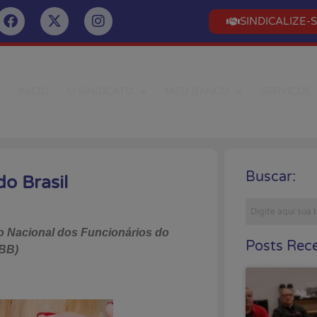
SINDICALIZE-
INÍCIO
O SINDICATO
MEU BANCO
SERVIÇOS
Buscar:
o Brasil
so Nacional dos Funcionários do
Posts Rece
FBB)