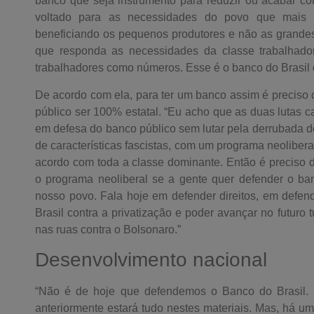
banco que seja instrumento para reduzir ou acabar c
voltado para as necessidades do povo que mais pr
beneficiando os pequenos produtores e não as grande
que responda as necessidades da classe trabalhador
trabalhadores como números. Esse é o banco do Brasil
De acordo com ela, para ter um banco assim é preciso
público ser 100% estatal. “Eu acho que as duas lutas 
em defesa do banco público sem lutar pela derrubada 
de características fascistas, com um programa neoliber
acordo com toda a classe dominante. Então é preciso d
o programa neoliberal se a gente quer defender o ban
nosso povo. Fala hoje em defender direitos, em defen
Brasil contra a privatização e poder avançar no futuro t
nas ruas contra o Bolsonaro.”
Desenvolvimento nacional
“Não é de hoje que defendemos o Banco do Brasil. 
anteriormente estará tudo nestes materiais. Mas, há u