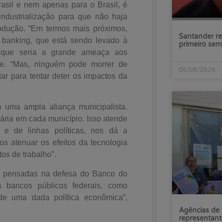
asil e nem apenas para o Brasil, é
industrialização para que não haja
odução. “Em termos mais próximos,
Santander re
 banking, que está sendo levado à
primeiro sem
 o que seria a grande ameaça aos
se. “Mas, ninguém pode morrer de
05/08/2026
ar para tentar deter os impactos da
 uma ampla aliança municipalista.
ária em cada município. Isso atende
e de linhas políticas, nos dá a
s atenuar os efeitos da tecnologia
os de trabalho”.
em pensadas na defesa do Banco do
 bancos públicos federais, como
de uma dada política econômica”,
Agências de 
representant