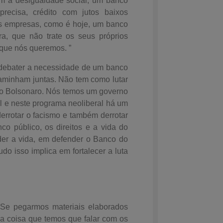
om a desigualdade social, um banco
ecisa, crédito com jutos baixos
s empresas, como é hoje, um banco
a, que não trate os seus próprios
 que nós queremos. ”
 debater a necessidade de um banco
caminham juntas. Não tem como lutar
do Bolsonaro. Nós temos um governo
al e neste programa neoliberal há um
errotar o facismo e também derrotar
co público, os direitos e a vida do
der a vida, em defender o Banco do
udo isso implica em fortalecer a luta
Se pegarmos materiais elaborados
ma coisa que temos que falar com os