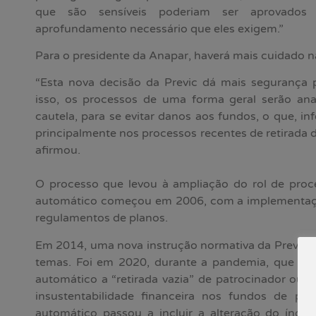
que são sensíveis poderiam ser aprovados
aprofundamento necessário que eles exigem.”
Para o presidente da Anapar, haverá mais cuidado n
“Esta nova decisão da Previc dá mais segurança 
isso, os processos de uma forma geral serão an
cautela, para se evitar danos aos fundos, o que, in
principalmente nos processos recentes de retirada de
afirmou.
O processo que levou à ampliação do rol de proce
automático começou em 2006, com a implementaç
regulamentos de planos.
Em 2014, uma nova instrução normativa da Previc ex
temas. Foi em 2020, durante a pandemia, que a en
automático a “retirada vazia” de patrocinador ou i
insustentabilidade financeira nos fundos de pe
automático passou a incluir a alteração do índic