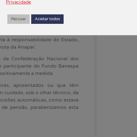
Privacidade
agências
07/08/2026
Recusar
Aceitar todos
 dez anos, transformou-se em um
as atuais regras de licenciamento
la à responsabilidade do Estado,
nota da Anapar.
ais da Confederação Nacional dos
e participante do Fundo Banespa
positivamente a medida:
dores, aposentados ou que têm
m cuidado, sob o olhar técnico, da
ecisões automáticas, como estava
s de pensão, parabenizamos esta