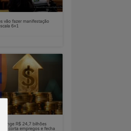
s vão fazer manifestação
escala 6×1
ú atinge R$ 24,7 bilhões
nco corta empregos e fecha