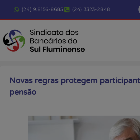
(24) 9.8156-8685
(24) 3323-2848
Novas regras protegem participan
pensão