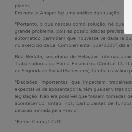
planos.
Em nota, a Anapar faz uma análise da situação:
“Portanto, o que nasceu como solução, há quase
grande problema, pois as possibilidades previstas n
automático permitiam que houvesse verdadeira bur
no exercício da Lei Complementar 109/2001”, diz a 
Rita Berlofa, secretária de Relações Internacion
Trabalhadores do Ramo Financeiro (Contraf-CUT) 
de Seguridade Social (Banesprev), também avaliou 
“Decisões importantes que impactam trabalha
expectativa da aposentadoria, têm que ser vistas co
legislação. Não era possível que fossem tomadas d
acontecendo. Então, nós, participantes de fundo
decisão tomada pela Previc”.
*Fonte: Contraf-CUT