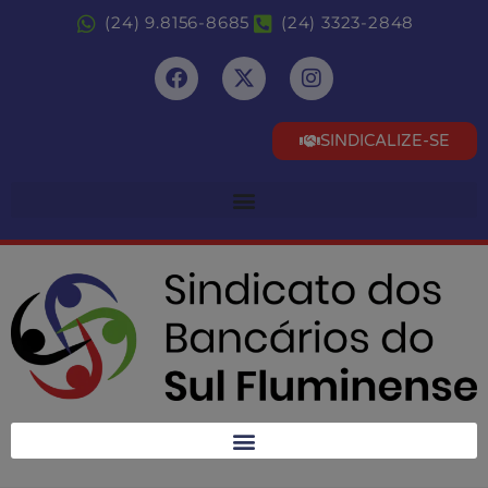
(24) 9.8156-8685
(24) 3323-2848
SINDICALIZE-SE