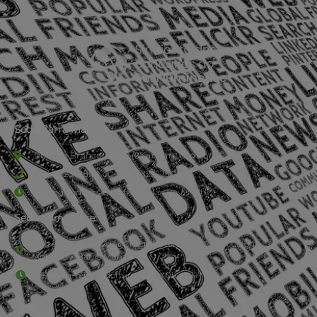
Sede Barra Mansa
Rua Rio Branco, nº107 (2º andar), Centro - Cep: 27.330-030
(24) 3323-2848 ou (24) 3323-2500
De segunda à sexta-feira , das 9h às 17h.
Sede Campestre:
Estrada Governador Chagas Freitas – 3.780 – Colônia Santo
Antônio – Barra Mansa
De terça-feira a domingo, das 9h às 17h