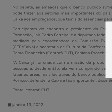
No debate, as ameaças que o banco público sofre,
pode trazer aos setores mais importantes do país
Caixa aos empregados, que têm sido essenciais para
Participaram do encontro o presidente da Fenae
Formação, Jair Pedro Ferreira; e a deputada federal 
mediado pela coordenadora da Comissão Execu
(CEE/Caixa) e secretária de Cultura da Confederaç
Ramo Financeiro (Contraf/CUT), Fabiana Proscholdt
“A Caixa já foi criada com a missão de proporcio
pessoas e, desde então, ela vem cumprindo seu p
fatiar as áreas mais lucrativas do banco público e
Por isso, defender a Caixa é tão importante”, disse 
Fonte: contraf-CUT
janeiro 13, 2022