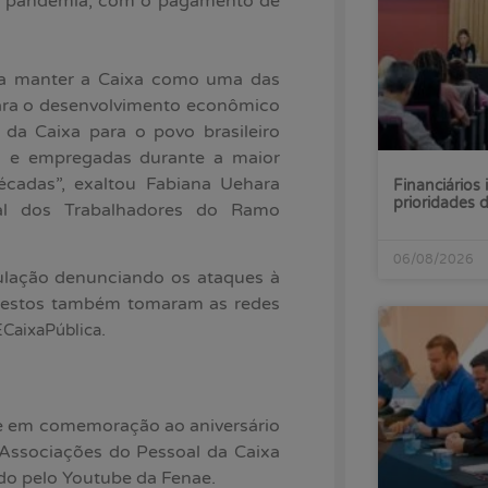
e a pandemia, com o pagamento de
ara manter a Caixa como uma das
ara o desenvolvimento econômico
a da Caixa para o povo brasileiro
s e empregadas durante a maior
décadas”, exaltou Fabiana Uehara
Financiários 
prioridades
nal dos Trabalhadores do Ramo
06/08/2026
opulação denunciando os ataques à
testos também tomaram as redes
.
ÉCaixaPública
live em comemoração ao aniversário
Associações do Pessoal da Caixa
ido pelo Youtube da Fenae.