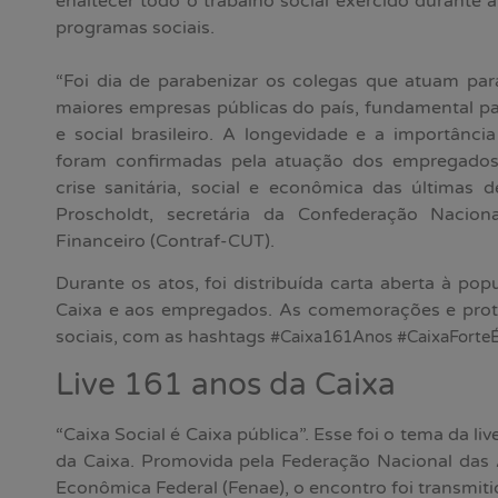
enaltecer todo o trabalho social exercido durant
programas sociais.
“Foi dia de parabenizar os colegas que atuam p
maiores empresas públicas do país, fundamental p
e social brasileiro. A longevidade e a importânci
foram confirmadas pela atuação dos empregado
crise sanitária, social e econômica das últimas 
Proscholdt, secretária da Confederação Nacio
Financeiro (Contraf-CUT).
Durante os atos, foi distribuída carta aberta à p
Caixa e aos empregados. As comemorações e pro
sociais, com as hashtags
#Caixa161Anos
#CaixaForte
Live 161 anos da Caixa
“Caixa Social é Caixa pública”. Esse foi o tema da 
da Caixa. Promovida pela Federação Nacional das 
Econômica Federal (Fenae), o encontro foi transmit