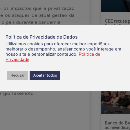
 os impactos que a privatização
 e os ataques da atual gestão da
CEE recusa p
 o país durante a pandemia.
Saúde Caixa
, Sergio Takemoto; o diretor de
Política de Privacidade de Dados
(PT/DF), Erika Kokay. O debate foi
06/08/2026
Utilizamos cookies para oferecer melhor experiência,
tiva dos Empregados da Caixa
melhorar o desempenho, analisar como você interage em
nosso site e personalizar conteúdo.
Política de
ão Nacional dos Trabalhadores do
Privacidade
.
nar a realização dos sonhos das
Recusar
Aceitar todos
apel social. Mas o governo quer
 entregar para o mercado privado.
Sergio Takemoto.
Banco do Bra
às reivindica