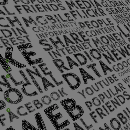
Sede Barra Mansa
Rua Rio Branco, nº107 (2º andar), Centro - Cep: 27.330-030
(24) 3323-2848 ou (24) 3323-2500
De segunda à sexta-feira , das 9h às 17h.
Sede Campestre:
Estrada Governador Chagas Freitas – 3.780 – Colônia Santo
Antônio – Barra Mansa
De terça-feira a domingo, das 9h às 17h