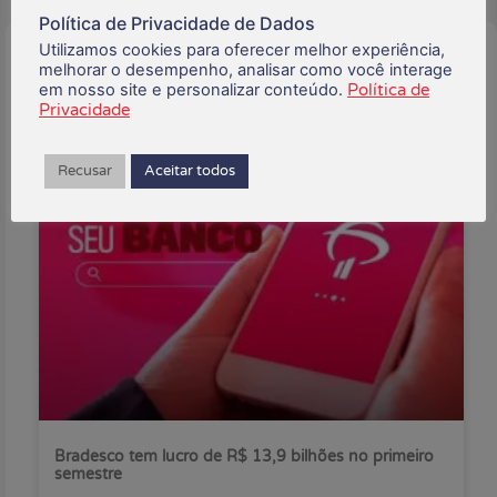
Política de Privacidade de Dados
Utilizamos cookies para oferecer melhor experiência,
Buscar:
melhorar o desempenho, analisar como você interage
em nosso site e personalizar conteúdo.
Política de
Privacidade
Posts Recentes:
Recusar
Aceitar todos
Bradesco tem lucro de R$ 13,9 bilhões no primeiro
semestre