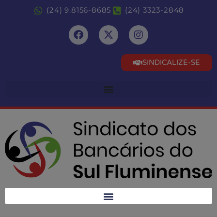
(24) 9.8156-8685
(24) 3323-2848
SINDICALIZE-SE