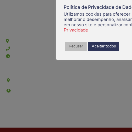
Política de Privacidade de Da
Utilizamos cookies para oferecer
melhorar o desempenho, analisar
em nosso site e personalizar co
Privacidade
Sede Barra Mansa
Rua Rio Branco, nº107 (2º andar), Centro - Cep: 27.330-030
Recusar
Aceitar todos
(24) 3323-2848 ou (24) 3323-2500
De segunda à sexta-feira , das 9h às 17h.
Sede Campestre:
Estrada Governador Chagas Freitas – 3.780 – Colônia Santo
Antônio – Barra Mansa
De terça-feira a domingo, das 9h às 17h