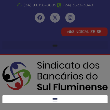
(24) 9.8156-8685
(24) 3323-2848
SINDICALIZE-SE