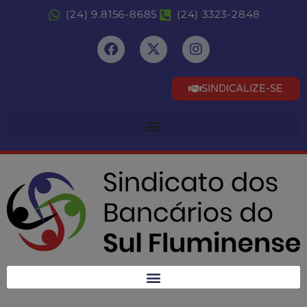
(24) 9.8156-8685
(24) 3323-2848
SINDICALIZE-SE