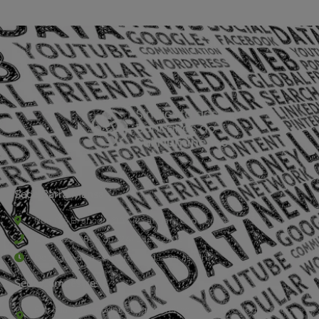
Sede Barra Mansa
Rua Rio Branco, nº107 (2º andar), Centro - Cep: 27.330-030
(24) 3323-2848 ou (24) 3323-2500
De segunda à sexta-feira , das 9h às 17h.
Sede Campestre:
Estrada Governador Chagas Freitas – 3.780 – Colônia Santo