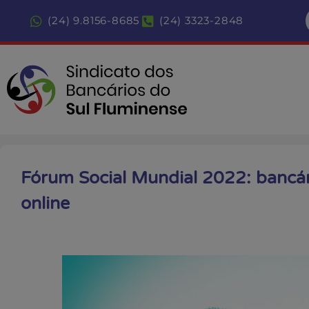
(24) 9.8156-8685
(24) 3323-2848
Fórum Social Mundial 2022: bancá
online