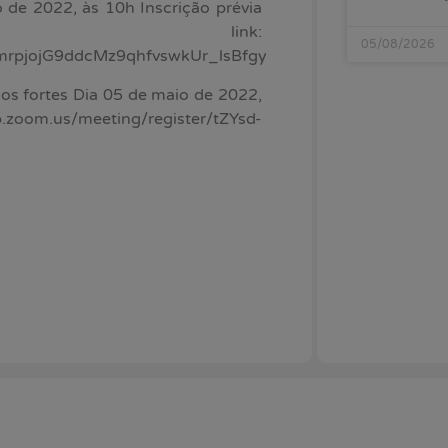
o de 2022, às 10h Inscrição prévia
ink:
05/08/2026
umrpjojG9ddcMz9qhfvswkUr_lsBfgy
os fortes Dia 05 de maio de 2022,
b.zoom.us/meeting/register/tZYsd-