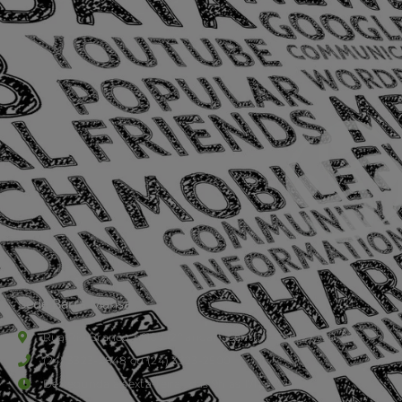
Sede Barra Mansa
Rua Rio Branco, nº107 (2º andar), Centro - Cep: 27.330-030
(24) 3323-2848 ou (24) 3323-2500
De segunda à sexta-feira , das 9h às 17h.