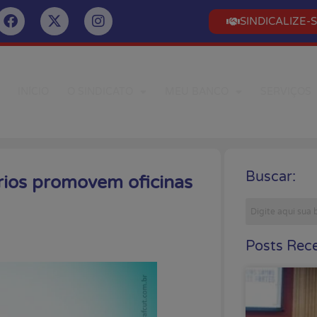
SINDICALIZE-
INÍCIO
O SINDICATO
MEU BANCO
SERVIÇOS
Buscar:
rios promovem oficinas
Posts Rece