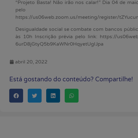
“Projeto Basta! Não irão nos calar!” Dia 04 de mai
pelo l
https://us06web.zoom.us/meeting/register/tZYuc
Desigualdade social se combate com bancos públic
às 10h Inscrição prévia pelo link: https://us06we
6urD8jGtyQ5b9KaWNr0HqyetUgIJpa
abril 20, 2022
Está gostando do conteúdo? Compartilhe!