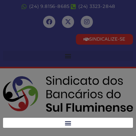
(24) 9.8156-8685
(24) 3323-2848
SINDICALIZE-SE