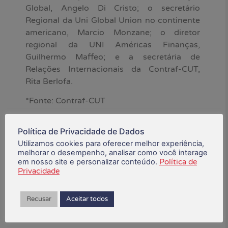
Global, Angelo Di Cristo; o secretário
Regional da Uni Global Union no continente
americano, Marcio Monzane; o diretor
regional da UNI Américas Finanças,
Guilhermo Maffeo; e a secretária de
Relações Internacionais da Contraf-CUT,
Rita Berlofa.
*Fonte: Contraf-CUT
Política de Privacidade de Dados
novembro 10, 2025
Utilizamos cookies para oferecer melhor experiência,
melhorar o desempenho, analisar como você interage
em nosso site e personalizar conteúdo.
Política de
Está gostando do conteúdo?
Privacidade
Compartilhe!
Recusar
Aceitar todos