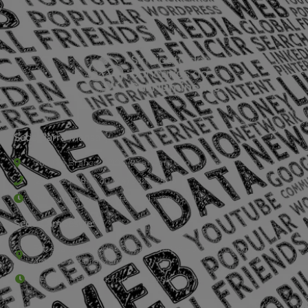
Sede Barra Mansa
Rua Rio Branco, nº107 (2º andar), Centro - Cep: 27.330-030
(24) 3323-2848 ou (24) 3323-2500
De segunda à sexta-feira , das 9h às 17h.
Sede Campestre:
Estrada Governador Chagas Freitas – 3.780 – Colônia Santo
Antônio – Barra Mansa
De terça-feira a domingo, das 9h às 17h