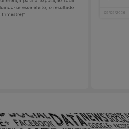
diferença para a exposição total
indo-se esse efeito, o resultado
05/08/2026
 trimestre]”.