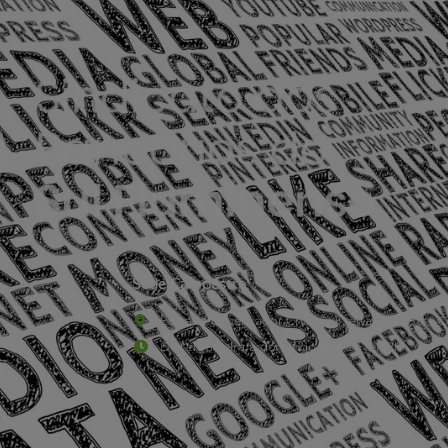
Sede Campestre:
Estrada Governador Chagas Freitas – 3.780 – C
De terça-feira a domingo, das 9h às 17h