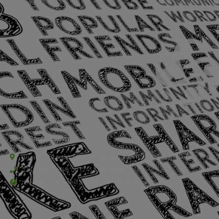
Sede Barra Mansa
Rua Rio Branco, nº107 (2º andar), Centro - Cep: 27.330-030
(24) 3323-2848 ou (24) 3323-2500
De segunda à sexta-feira , das 9h às 17h.