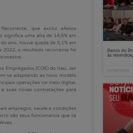
ecorrente, que exclui efeitos
so significa uma alta de 14,5% em
re do ano, houve queda de 5,1% em
e 2022, o resultado recorrente foi
Banco do Bra
às reivindica
trimestre.
s Empregados (COE) do Itaú, Jair
05/08/2026
vem se adaptando ao novo modelo
ncipais operações no meio digital,
s e suas novas contratações para
ais empregos, saúde e condições
ucro são seus funcionários que se
Alves.