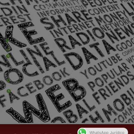
Sede Barra Mansa
Rua Rio Branco, nº107 (2º andar), Centro - Cep: 27.330-030
(24) 3323-2848 ou (24) 3323-2500
De segunda à sexta-feira , das 9h às 17h.
Sede Campestre:
Estrada Governador Chagas Freitas – 3.780 – Colônia Santo
Antônio – Barra Mansa
De terça-feira a domingo, das 9h às 17h
WhatsApp Jurídico