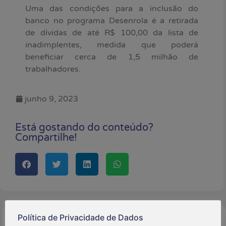
Uma das condições para a inclusão do
banco no programa Desenrola é a retirada
de dívidas de até R$ 100,00 da lista de
inadimplentes, medida que poderá
beneficiar cerca de 1,5 milhão de
trabalhadores.
junho 9, 2023
Está gostando do conteúdo?
Compartilhe!
Política de Privacidade de Dados
Buscar: