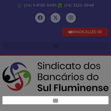
(24) 9.8156-8685
(24) 3323-2848
SINDICALIZE-SE