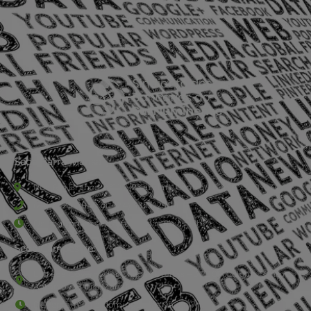
Sede Barra Mansa
Rua Rio Branco, nº107 (2º andar), Centro - Cep: 27.330-030
(24) 3323-2848 ou (24) 3323-2500
De segunda à sexta-feira , das 9h às 17h.
Sede Campestre:
Estrada Governador Chagas Freitas – 3.780 – Colônia Santo
Antônio – Barra Mansa
De terça-feira a domingo, das 9h às 17h