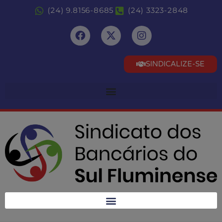
(24) 9.8156-8685
(24) 3323-2848
SINDICALIZE-SE