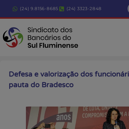
(24) 9.8156-8685
(24) 3323-2848
Defesa e valorização dos funcionár
pauta do Bradesco