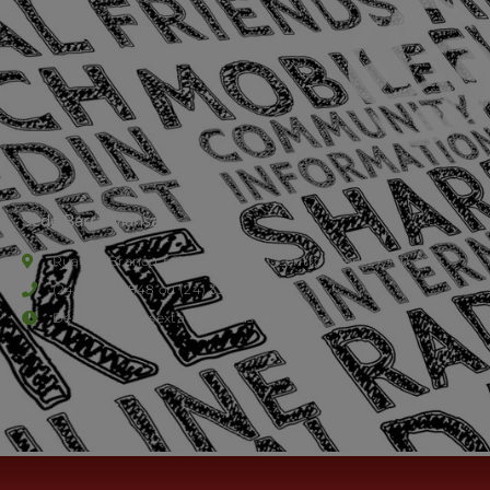
Sede Barra Mansa
Rua Rio Branco, nº107 (2º andar), Centro - Cep: 27.330-030
(24) 3323-2848 ou (24) 3323-2500
De segunda à sexta-feira , das 9h às 17h.