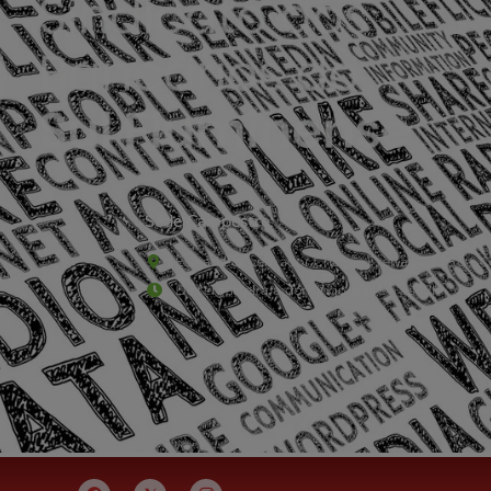
Sede Campestre:
Estrada Governador Chagas Freitas – 3.780 – C
De terça-feira a domingo, das 9h às 17h