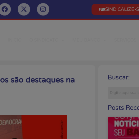
SINDICALIZE-
INÍCIO
O SINDICATO
MEU BANCO
SERVIÇOS
Buscar:
ios são destaques na
Posts Rece