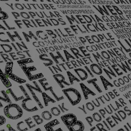
Sede Barra Mansa
Rua Rio Branco, nº107 (2º andar), Centro - Cep: 27.330-030
(24) 3323-2848 ou (24) 3323-2500
De segunda à sexta-feira , das 9h às 17h.
Sede Campestre:
Estrada Governador Chagas Freitas – 3.780 – Colônia Santo
Antônio – Barra Mansa
De terça-feira a domingo, das 9h às 17h