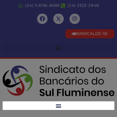
(24) 9.8156-8685
(24) 3323-2848
SINDICALIZE-SE