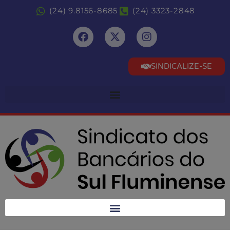
(24) 9.8156-8685
(24) 3323-2848
SINDICALIZE-SE