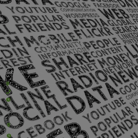
Sede Barra Mansa
Rua Rio Branco, nº107 (2º andar), Centro - Cep: 27.330-030
(24) 3323-2848 ou (24) 3323-2500
De segunda à sexta-feira , das 9h às 17h.
Sede Campestre:
Estrada Governador Chagas Freitas – 3.780 – Colônia Santo
Antônio – Barra Mansa
De terça-feira a domingo, das 9h às 17h