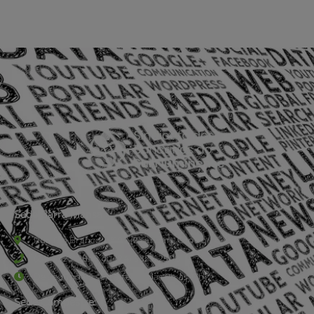
Sede Barra Mansa
Rua Rio Branco, nº107 (2º andar), Centro - Cep: 27.330-030
(24) 3323-2848 ou (24) 3323-2500
De segunda à sexta-feira , das 9h às 17h.
Sede Campestre: