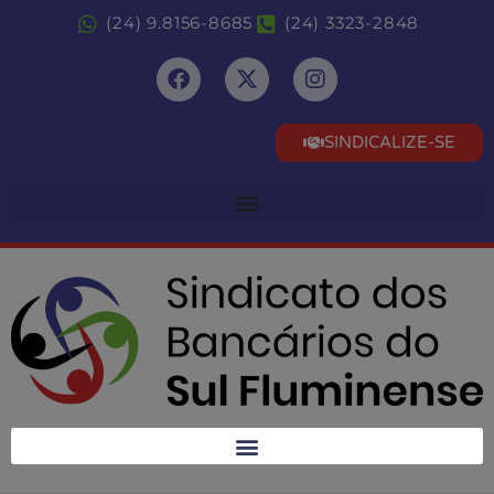
(24) 9.8156-8685
(24) 3323-2848
SINDICALIZE-SE