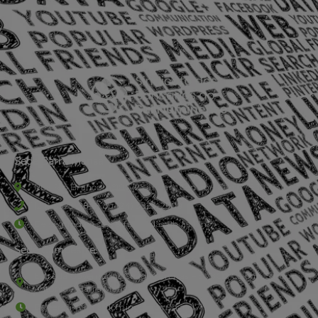
Sede Barra Mansa
Rua Rio Branco, nº107 (2º andar), Centro - Cep: 27.330-030
(24) 3323-2848 ou (24) 3323-2500
De segunda à sexta-feira , das 9h às 17h.
Sede Campestre:
Estrada Governador Chagas Freitas – 3.780 – Colônia Santo
Antônio – Barra Mansa
De terça-feira a domingo, das 9h às 17h