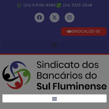
(24) 9.8156-8685
(24) 3323-2848
SINDICALIZE-SE