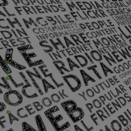
Sede Barra Mansa
Rua Rio Branco, nº107 (2º andar), Centro - Cep: 27.330-030
(24) 3323-2848 ou (24) 3323-2500
De segunda à sexta-feira , das 9h às 17h.
Sede Campestre:
Estrada Governador Chagas Freitas – 3.780 – Colônia Santo
Antônio – Barra Mansa
De terça-feira a domingo, das 9h às 17h