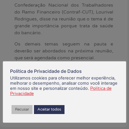
Confederação Nacional dos Trabalhadores
do Ramo Financeiro (Contraf-CUT), Lourival
Rodrigues, disse na reunião que o tema é de
grande importância porque trata da saúde
do bancário.
Os demais temas seguem na pauta e
deverão ser abordados na próxima reunião,
que será agendada como presencial.
Política de Privacidade de Dados
outubro 4, 2023
Utilizamos cookies para oferecer melhor experiência,
melhorar o desempenho, analisar como você interage
em nosso site e personalizar conteúdo.
Política de
Está gostando do conteúdo?
Privacidade
Compartilhe!
Recusar
Aceitar todos