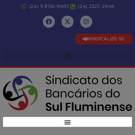
(24) 9.8156-8685
(24) 3323-2848
SINDICALIZE-SE