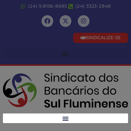
(24) 9.8156-8685
(24) 3323-2848
SINDICALIZE-SE