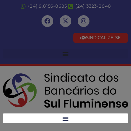
(24) 9.8156-8685
(24) 3323-2848
SINDICALIZE-SE