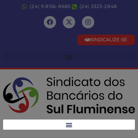
(24) 9.8156-8685
(24) 3323-2848
SINDICALIZE-SE