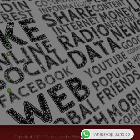
Sede Barra Mansa
Rua Rio Branco, nº107 (2º andar), Centro - Cep: 27.330-030
(24) 3323-2848 ou (24) 3323-2500
De segunda à sexta-feira , das 9h às 17h.
Sede Campestre:
Estrada Governador Chagas Freitas – 3.780 – Colônia Santo
Antônio – Barra Mansa
De terça-feira a domingo, das 9h às 17h
WhatsApp Jurídico
Copyright 2024 - Sindicato dos Bancários do Sul Fluminense