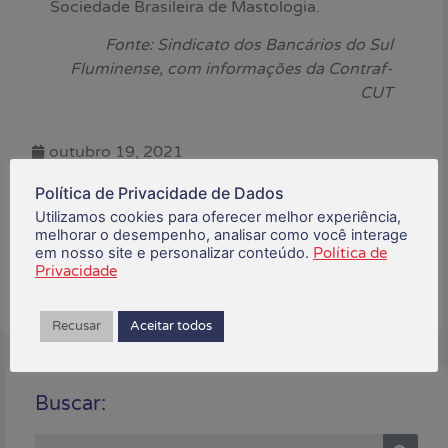
Sociedade Brasileira de Mastologia.
Fonte: Sindicato dos Bancários do Sul
Fluminense, com informações da Contraf-
CUT
outubro 19, 2021
Política de Privacidade de Dados
Está gostando do conteúdo?
Utilizamos cookies para oferecer melhor experiência,
Compartilhe!
melhorar o desempenho, analisar como você interage
em nosso site e personalizar conteúdo.
Política de
Privacidade
Recusar
Aceitar todos
Buscar: