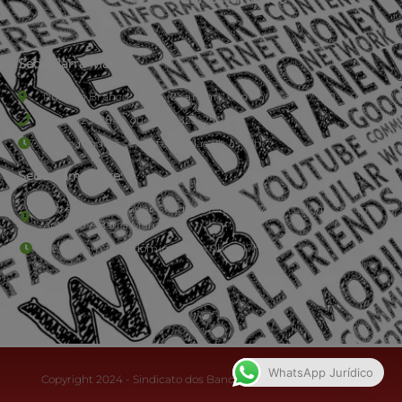
Sede Barra Mansa
Rua Rio Branco, nº107 (2º andar), Centro - Cep: 27.330-030
(24) 3323-2848 ou (24) 3323-2500
De segunda à sexta-feira , das 9h às 17h.
Sede Campestre:
Estrada Governador Chagas Freitas – 3.780 – Colônia Santo
Antônio – Barra Mansa
De terça-feira a domingo, das 9h às 17h
WhatsApp Jurídico
Copyright 2024 - Sindicato dos Bancários do Sul Fluminense