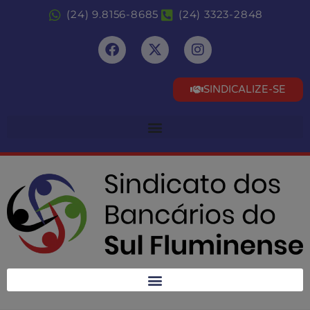
(24) 9.8156-8685
(24) 3323-2848
SINDICALIZE-SE