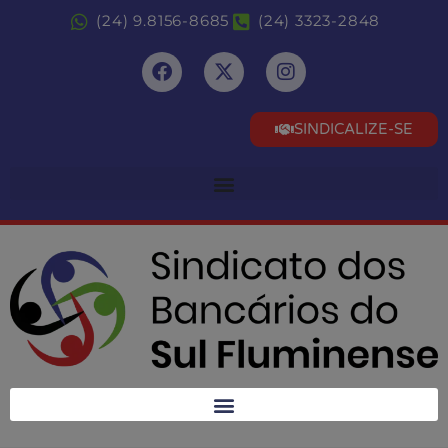
(24) 9.8156-8685
(24) 3323-2848
SINDICALIZE-SE