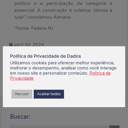
político e a participação da categoria é
essencial. A construção é coletiva. Vamos à
luta!”, conclamou Adriana.
*Fonte: Federa-RJ
abril 30, 2024
Política de Privacidade de Dados
Está gostando do conteúdo?
Utilizamos cookies para oferecer melhor experiência,
Compartilhe!
melhorar o desempenho, analisar como você interage
em nosso site e personalizar conteúdo.
Política de
Privacidade
Recusar
Aceitar todos
Buscar: