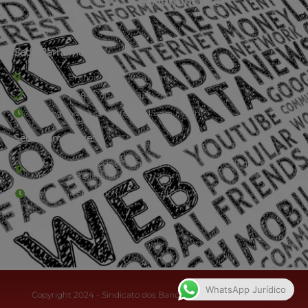
Sede Barra Mansa
Rua Rio Branco, nº107 (2º andar), Centro - Cep: 27.330-030
(24) 3323-2848 ou (24) 3323-2500
De segunda à sexta-feira , das 9h às 17h.
Sede Campestre:
Estrada Governador Chagas Freitas – 3.780 – Colônia Santo
Antônio – Barra Mansa
De terça-feira a domingo, das 9h às 17h
WhatsApp Jurídico
Copyright 2024 - Sindicato dos Bancários do Sul Fluminense