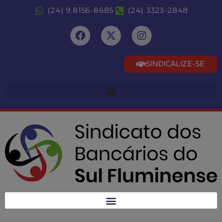
(24) 9.8156-8685
(24) 3323-2848
SINDICALIZE-SE