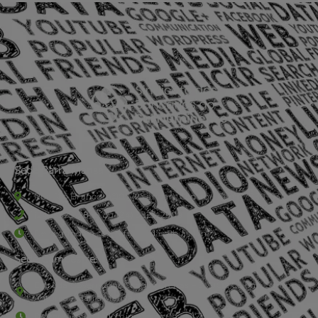
Sede Barra Mansa
Rua Rio Branco, nº107 (2º andar), Centro - Cep: 27.330-030
(24) 3323-2848 ou (24) 3323-2500
De segunda à sexta-feira , das 9h às 17h.
Sede Campestre:
Estrada Governador Chagas Freitas – 3.780 – Colônia Santo
Antônio – Barra Mansa
De terça-feira a domingo, das 9h às 17h