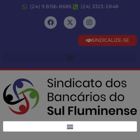
(24) 9.8156-8685
(24) 3323-2848
SINDICALIZE-SE