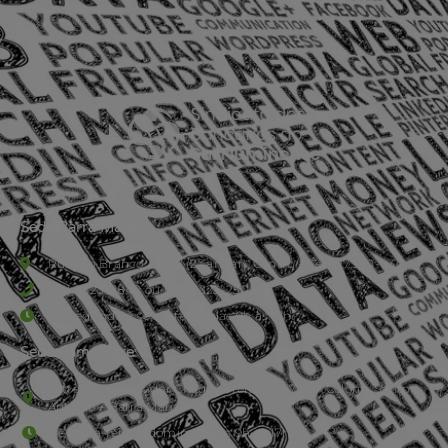
Sede Barra Mansa
Rua Rio Branco, nº107 (2º andar), Centro - Cep: 27.330-030
(24) 3323-2848 ou (24) 3323-2500
De segunda à sexta-feira , das 9h às 17h.
Sede Campestre:
Estrada Governador Chagas Freitas – 3.780 – Colônia Santo
Antônio – Barra Mansa
De terça-feira a domingo, das 9h às 17h