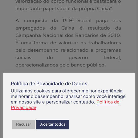
valorização do corpo funcional e destacará o
importante papel social da própria Caixa”.
A conquista da PLR Social paga aos
empregados da Caixa é resultado da
Campanha Nacional dos Bancários de 2010.
É uma forma de valorizar os trabalhadores
pelo desempenho relacionado a programas
sociais do governo federal,
operacionalizados pelo banco público.
*Fonte: Contraf-CUT
Política de Privacidade de Dados
Utilizamos cookies para oferecer melhor experiência,
agosto 23, 2023
melhorar o desempenho, analisar como você interage
em nosso site e personalizar conteúdo.
Política de
Privacidade
Está gostando do conteúdo?
Compartilhe!
Recusar
Aceitar todos