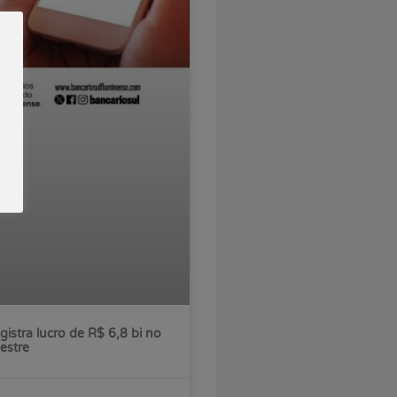
gistra lucro de R$ 6,8 bi no
estre