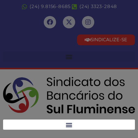
(24) 9.8156-8685
(24) 3323-2848
SINDICALIZE-SE