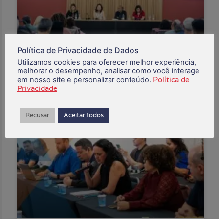
Política de Privacidade de Dados
Utilizamos cookies para oferecer melhor experiência,
Financiários iniciam debates para definir prioridades
melhorar o desempenho, analisar como você interage
da Campanha 2026
em nosso site e personalizar conteúdo.
Política de
Privacidade
06/08/2026
Recusar
Aceitar todos