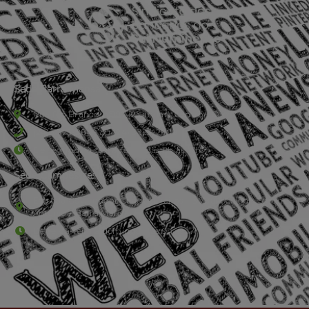
Sede Barra Mansa
Rua Rio Branco, nº107 (2º andar), Centro - Cep: 27.330-030
(24) 3323-2848 ou (24) 3323-2500
De segunda à sexta-feira , das 9h às 17h.
Sede Campestre:
Estrada Governador Chagas Freitas – 3.780 – Colônia Santo
Antônio – Barra Mansa
De terça-feira a domingo, das 9h às 17h