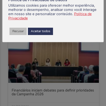
Utilizamos cookies para oferecer melhor experiência,
Buscar:
melhorar o desempenho, analisar como você interage
em nosso site e personalizar conteúdo.
Política de
Privacidade
Posts Recentes:
Recusar
Aceitar todos
Financiários iniciam debates para definir prioridades
da Campanha 2026