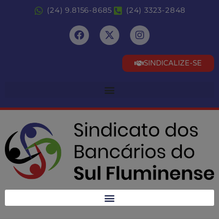
(24) 9.8156-8685
(24) 3323-2848
SINDICALIZE-SE