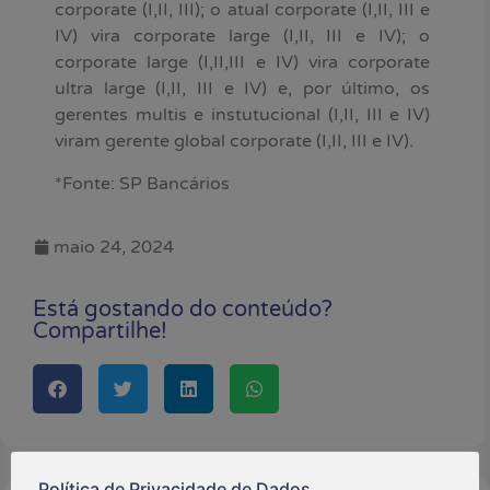
corporate (I,II, III); o atual corporate (I,II, III e
IV) vira corporate large (I,II, III e IV); o
corporate large (I,II,III e IV) vira corporate
ultra large (I,II, III e IV) e, por último, os
gerentes multis e instutucional (I,II, III e IV)
viram gerente global corporate (I,II, III e IV).
*Fonte: SP Bancários
maio 24, 2024
Está gostando do conteúdo?
Compartilhe!
Política de Privacidade de Dados