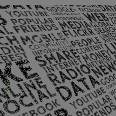
Sede Barra Mansa
Rua Rio Branco, nº107 (2º andar), Centro - Cep: 27.330-030
(24) 3323-2848 ou (24) 3323-2500
De segunda à sexta-feira , das 9h às 17h.
Sede Campestre:
Estrada Governador Chagas Freitas – 3.780 – Colônia Santo
Antônio – Barra Mansa