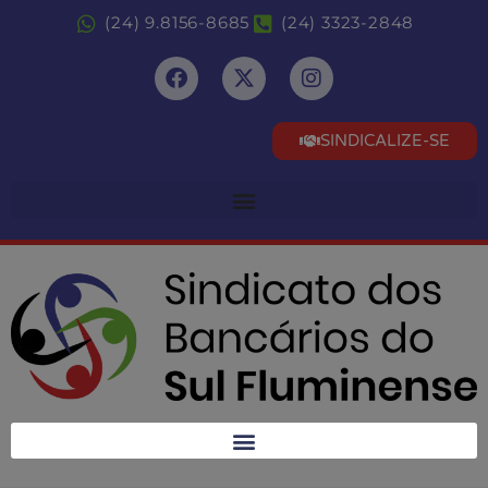
(24) 9.8156-8685
(24) 3323-2848
SINDICALIZE-SE