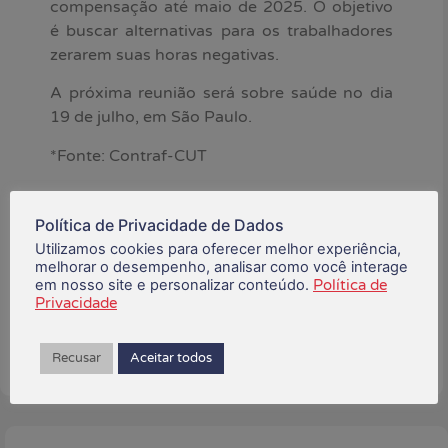
compensação até maio de 2025. O objetivo
é buscar alternativas para os trabalhadores
zerarem suas horas negativas.
A próxima reunião será sobre saúde no dia
19 de julho, em São Paulo.
*Fonte: Contraf-CUT
julho 12, 2024
Política de Privacidade de Dados
Utilizamos cookies para oferecer melhor experiência,
melhorar o desempenho, analisar como você interage
Está gostando do conteúdo?
em nosso site e personalizar conteúdo.
Política de
Compartilhe!
Privacidade
Recusar
Aceitar todos