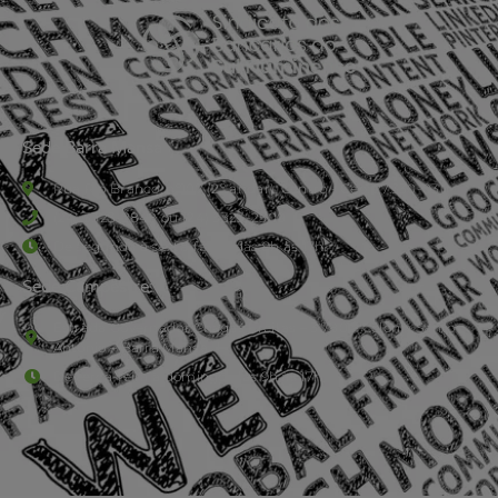
Sede Barra Mansa
Rua Rio Branco, nº107 (2º andar), Centro - Cep: 27.330-030
(24) 3323-2848 ou (24) 3323-2500
De segunda à sexta-feira , das 9h às 17h.
Sede Campestre:
Estrada Governador Chagas Freitas – 3.780 – Colônia Santo
Antônio – Barra Mansa
De terça-feira a domingo, das 9h às 17h