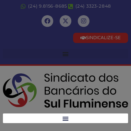
(24) 9.8156-8685
(24) 3323-2848
SINDICALIZE-SE