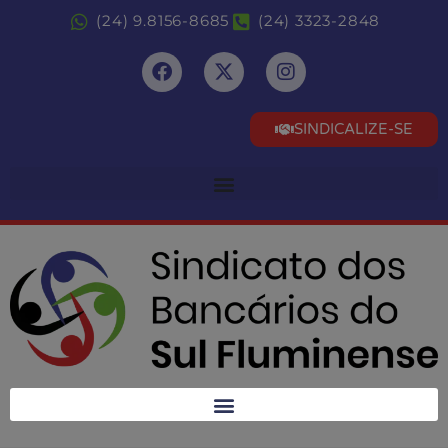
(24) 9.8156-8685
(24) 3323-2848
SINDICALIZE-SE