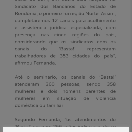
Sindicato dos Bancários do Estado de
Rondônia, o primeiro na região Norte. Assim,
completaremos 12 canais para acolhimento
e assistência jurídica especializada, com
presença nas cinco regiões do país,
considerando que os sindicatos com os
canais do ‘Basta!’ representam
trabalhadores de 353 cidades do país”,
afirmou Fernanda.
Até o seminário, os canais do ‘Basta!’
atenderam 360 pessoas, sendo 358
mulheres e dois homens parentes de
mulheres em situação de violência
doméstica ou familiar.
Segundo Fernanda, “os atendimentos do
‘Basta!’ geraram 256 ações judiciais e, desse