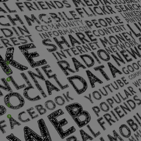
Sede Barra Mansa
Rua Rio Branco, nº107 (2º andar), Centro - Cep: 27.330-030
(24) 3323-2848 ou (24) 3323-2500
De segunda à sexta-feira , das 9h às 17h.
Sede Campestre:
Estrada Governador Chagas Freitas – 3.780 – Colônia Santo
Antônio – Barra Mansa
De terça-feira a domingo, das 9h às 17h