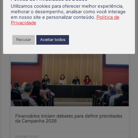
Utilizamos cookies para oferecer melhor experiência,
Buscar:
melhorar o desempenho, analisar como você interage
em nosso site e personalizar conteúdo.
Política de
Privacidade
Posts Recentes:
Recusar
Aceitar todos
Financiários iniciam debates para definir prioridades
da Campanha 2026
06/08/2026