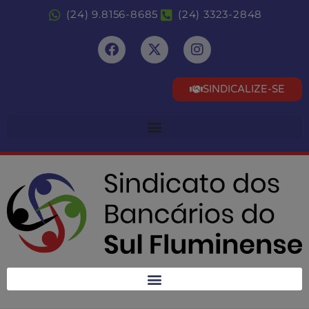
(24) 9.8156-8685
(24) 3323-2848
SINDICALIZE-SE