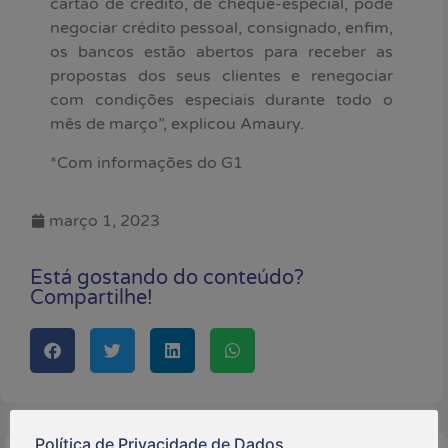
cartão de crédito, de cheque-especial, pode
negociar crédito pessoal, consignado, enfim,
os bancos estão abertos para receber as
propostas dos seus clientes e renegociar
com condições especiais durante todo o
mês de março”, explicou Amaury.
*Com informações do G1
março 1, 2023
Está gostando do conteúdo?
Compartilhe!
Política de Privacidade de Dados