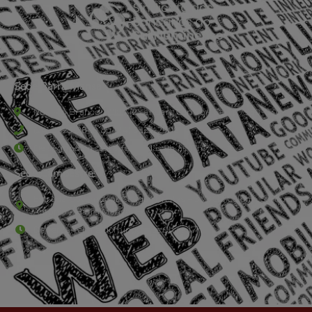
Sede Barra Mansa
Rua Rio Branco, nº107 (2º andar), Centro - Cep: 27.330-030
(24) 3323-2848 ou (24) 3323-2500
De segunda à sexta-feira , das 9h às 17h.
Sede Campestre:
Estrada Governador Chagas Freitas – 3.780 – Colônia Santo
Antônio – Barra Mansa
De terça-feira a domingo, das 9h às 17h