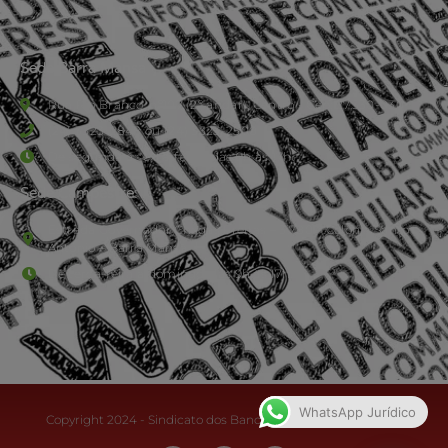
Sede Barra Mansa
Rua Rio Branco, nº107 (2º andar), Centro - Cep: 27.330-030
(24) 3323-2848 ou (24) 3323-2500
De segunda à sexta-feira , das 9h às 17h.
Sede Campestre:
Estrada Governador Chagas Freitas – 3.780 – Colônia Santo
Antônio – Barra Mansa
De terça-feira a domingo, das 9h às 17h
WhatsApp Jurídico
Copyright 2024 - Sindicato dos Bancários do Sul Fluminense