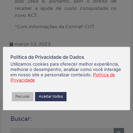
dias úteis e, portanto, sem o direito de
receber a ajuda de custo conquistada no
novo ACT.
*Com informações da Contraf-CUT
março 13, 2023
Política de Privacidade de Dados
Está gostando do conteúdo?
Utilizamos cookies para oferecer melhor experiência,
Compartilhe!
melhorar o desempenho, analisar como você interage
em nosso site e personalizar conteúdo.
Política de
Privacidade
Recusar
Aceitar todos
Buscar: