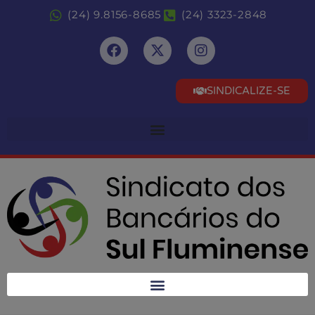
(24) 9.8156-8685
(24) 3323-2848
SINDICALIZE-SE