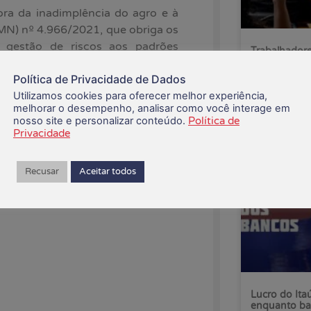
ra da inadimplência do agro e à
MN) nº 4.966/2021, que obriga os
e gestão de riscos aos padrões
Trabalhadore
pelo fim da 
Política de Privacidade de Dados
bém caiu 498 pontos-base (bps),
Utilizamos cookies para oferecer melhor experiência,
07/08/2026
melhorar o desempenho, analisar como você interage em
nosso site e personalizar conteúdo.
Política de
Privacidade
Recusar
Aceitar todos
Lucro do Ita
enquanto ba