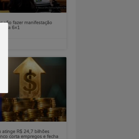
s vão fazer manifestação
escala 6×1
ú atinge R$ 24,7 bilhões
nco corta empregos e fecha