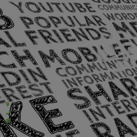
Sede Barra Mansa
Rua Rio Branco, nº107 (2º andar), Centro - Cep: 27.330-030
(24) 3323-2848 ou (24) 3323-2500
De segunda à sexta-feira , das 9h às 17h.