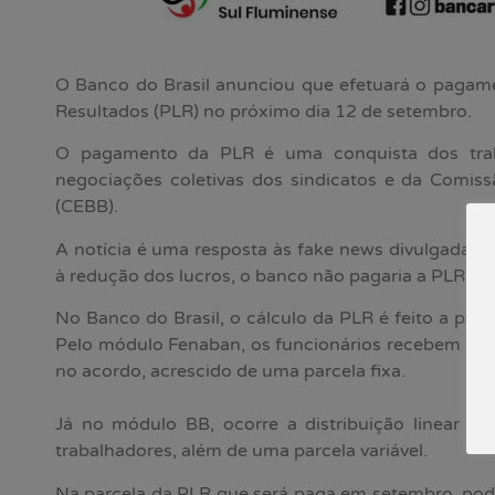
O Banco do Brasil anunciou que efetuará o pagame
Resultados (PLR) no próximo dia 12 de setembro.
O pagamento da PLR é uma conquista dos traba
negociações coletivas dos sindicatos e da Comis
(CEBB).
A notícia é uma resposta às fake news divulgadas 
à redução dos lucros, o banco não pagaria a PLR.
No Banco do Brasil, o cálculo da PLR é feito a part
Pelo módulo Fenaban, os funcionários recebem 45%
no acordo, acrescido de uma parcela fixa.
Já no módulo BB, ocorre a distribuição linear d
trabalhadores, além de uma parcela variável.
Na parcela da PLR que será paga em setembro, pod