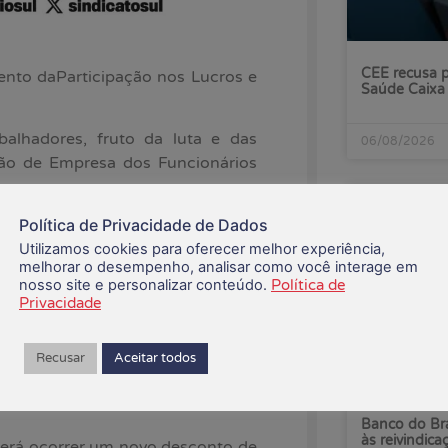
CEE recusa p
nto daParticipação nos Lucros e
Saúde Caixa
lhadores, fruto da luta e das
06/08/2026
são de Empresa dos Funcionários
Política de Privacidade de Dados
recentemente dizendo que, devido
Utilizamos cookies para oferecer melhor experiência,
melhorar o desempenho, analisar como você interage em
nosso site e personalizar conteúdo.
Política de
ir de dois módulos: Fenaban e BB.
Privacidade
 do salário paradigma estipulado
Recusar
Aceitar todos
e 4% do lucro do banco entre os
Banco do Bra
às reivindica
erá ocorrer um novo desconto de