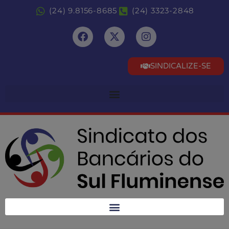
(24) 9.8156-8685
(24) 3323-2848
SINDICALIZE-SE