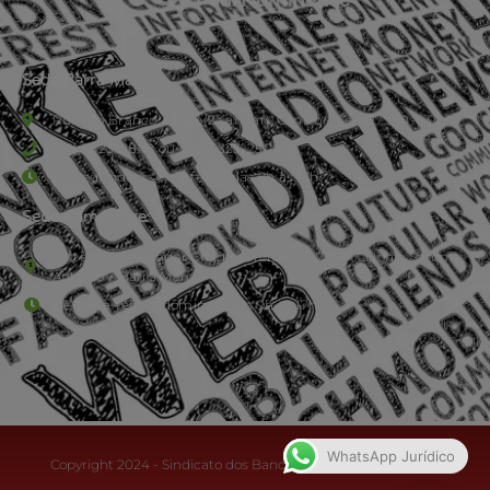
Sede Barra Mansa
Rua Rio Branco, nº107 (2º andar), Centro - Cep: 27.330-030
(24) 3323-2848 ou (24) 3323-2500
De segunda à sexta-feira , das 9h às 17h.
Sede Campestre:
Estrada Governador Chagas Freitas – 3.780 – Colônia Santo
Antônio – Barra Mansa
De terça-feira a domingo, das 9h às 17h
WhatsApp Jurídico
Copyright 2024 - Sindicato dos Bancários do Sul Fluminense