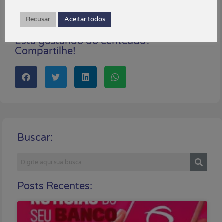
maio 14, 2024
Recusar
Aceitar todos
Está gostando do conteúdo?
Compartilhe!
Buscar:
Posts Recentes: