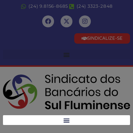
(24) 9.8156-8685
(24) 3323-2848
SINDICALIZE-SE