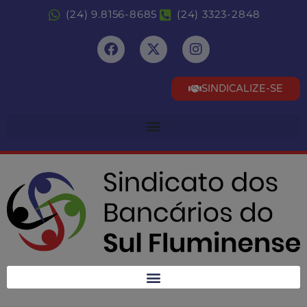
(24) 9.8156-8685
(24) 3323-2848
SINDICALIZE-SE