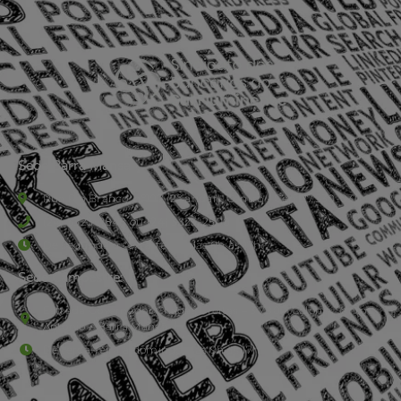
Sede Barra Mansa
Rua Rio Branco, nº107 (2º andar), Centro - Cep: 27.330-030
(24) 3323-2848 ou (24) 3323-2500
De segunda à sexta-feira , das 9h às 17h.
Sede Campestre:
Estrada Governador Chagas Freitas – 3.780 – Colônia Santo
Antônio – Barra Mansa
De terça-feira a domingo, das 9h às 17h