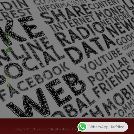
Sede Barra Mansa
Rua Rio Branco, nº107 (2º andar), Centro - Cep: 27.330-030
(24) 3323-2848 ou (24) 3323-2500
De segunda à sexta-feira , das 9h às 17h.
Sede Campestre:
Estrada Governador Chagas Freitas – 3.780 – Colônia Santo
Antônio – Barra Mansa
De terça-feira a domingo, das 9h às 17h
WhatsApp Jurídico
Copyright 2024 - Sindicato dos Bancários do Sul Fluminense