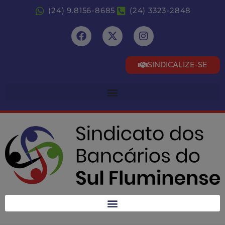
(24) 9.8156-8685
(24) 3323-2848
SINDICALIZE-SE