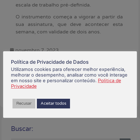
escala de trabalho pré-definida.
O instrumento começa a vigorar a partir da
sua assinatura, que deve acontecer esta
semana, com validade de dois anos.
novembro 7, 2023
Política de Privacidade de Dados
Está gostando do conteúdo?
Utilizamos cookies para oferecer melhor experiência,
Compartilhe!
melhorar o desempenho, analisar como você interage
em nosso site e personalizar conteúdo.
Política de
Privacidade
Recusar
Aceitar todos
Buscar: