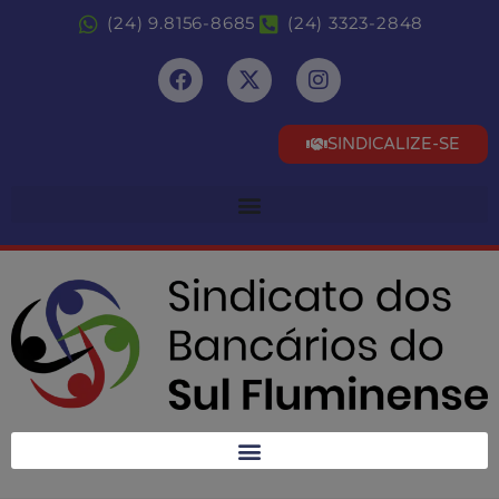
(24) 9.8156-8685
(24) 3323-2848
SINDICALIZE-SE