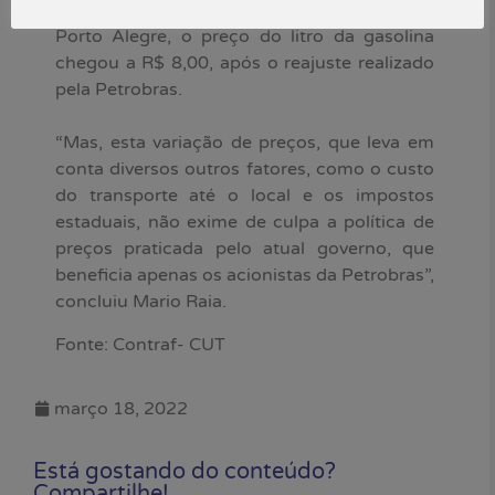
do Rio Grande do Sul, a 358 quilômetros de
Porto Alegre, o preço do litro da gasolina
chegou a R$ 8,00, após o reajuste realizado
pela Petrobras.
“Mas, esta variação de preços, que leva em
conta diversos outros fatores, como o custo
do transporte até o local e os impostos
estaduais, não exime de culpa a política de
preços praticada pelo atual governo, que
beneficia apenas os acionistas da Petrobras”,
concluiu Mario Raia.
Fonte: Contraf- CUT
março 18, 2022
Está gostando do conteúdo?
Compartilhe!