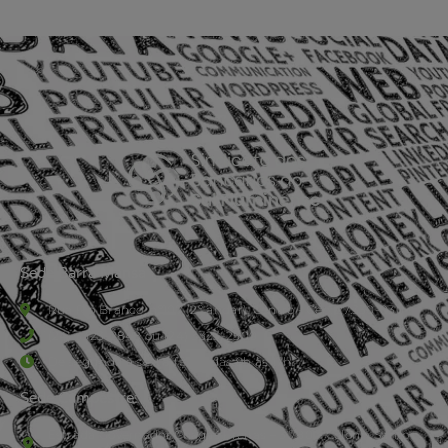
Sede Barra Mansa
Rua Rio Branco, nº107 (2º andar), Centro - Cep: 27.330-030
(24) 3323-2848 ou (24) 3323-2500
De segunda à sexta-feira , das 9h às 17h.
Sede Campestre:
Estrada Governador Chagas Freitas – 3.780 – Colônia Santo