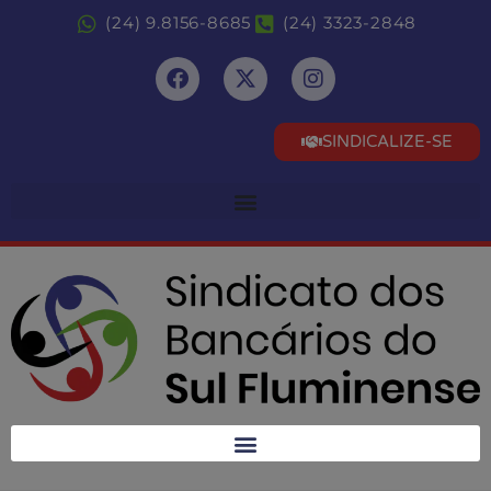
(24) 9.8156-8685
(24) 3323-2848
SINDICALIZE-SE