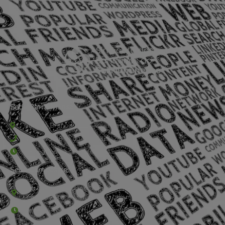
Sede Barra Mansa
Rua Rio Branco, nº107 (2º andar), Centro - Cep: 27.330-030
(24) 3323-2848 ou (24) 3323-2500
De segunda à sexta-feira , das 9h às 17h.
Sede Campestre:
Estrada Governador Chagas Freitas – 3.780 – Colônia Santo
Antônio – Barra Mansa
De terça-feira a domingo, das 9h às 17h