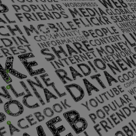
Sede Barra Mansa
Rua Rio Branco, nº107 (2º andar), Centro - Cep: 27.330-030
(24) 3323-2848 ou (24) 3323-2500
De segunda à sexta-feira , das 9h às 17h.
Sede Campestre:
Estrada Governador Chagas Freitas – 3.780 – Colônia Santo
Antônio – Barra Mansa
De terça-feira a domingo, das 9h às 17h