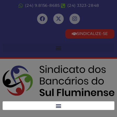
(24) 9.8156-8685
(24) 3323-2848
SINDICALIZE-SE