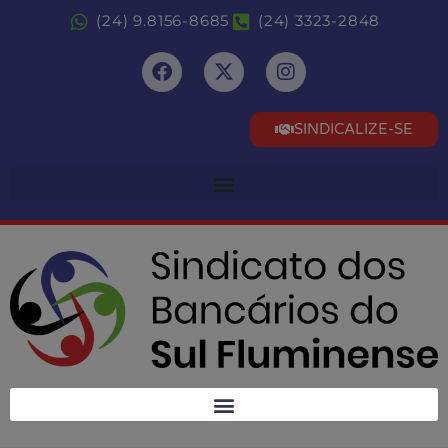
(24) 9.8156-8685
(24) 3323-2848
SINDICALIZE-SE