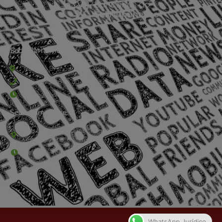
Sede Barra Mansa
Rua Rio Branco, nº107 (2º andar), Centro - Cep: 27.330-030
(24) 3323-2848 ou (24) 3323-2500
De segunda à sexta-feira , das 9h às 17h.
Sede Campestre:
Estrada Governador Chagas Freitas – 3.780 – Colônia Santo
Antônio – Barra Mansa
De terça-feira a domingo, das 9h às 17h
WhatsApp Jurídico