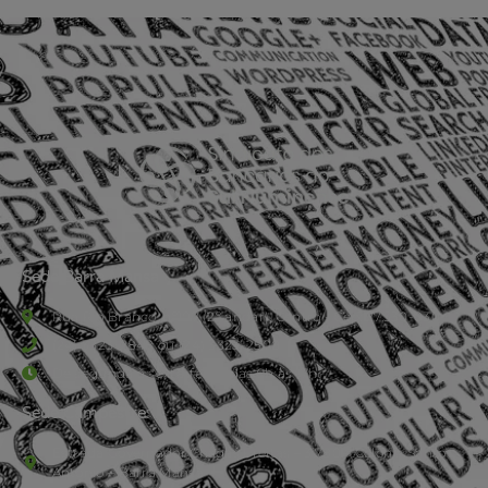
Sede Barra Mansa
Rua Rio Branco, nº107 (2º andar), Centro - Cep: 27.330-030
(24) 3323-2848 ou (24) 3323-2500
De segunda à sexta-feira , das 9h às 17h.
Sede Campestre:
Estrada Governador Chagas Freitas – 3.780 – Colônia Santo
Antônio – Barra Mansa