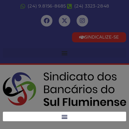
(24) 9.8156-8685
(24) 3323-2848
SINDICALIZE-SE