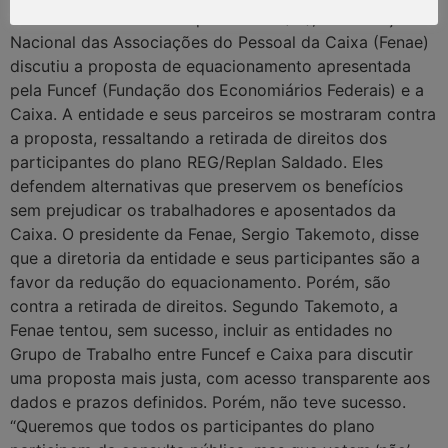
Em live realizada nesta quinta-feira (19), a Federação
Nacional das Associações do Pessoal da Caixa (Fenae)
discutiu a proposta de equacionamento apresentada
pela Funcef (Fundação dos Economiários Federais) e a
Caixa. A entidade e seus parceiros se mostraram contra
a proposta, ressaltando a retirada de direitos dos
participantes do plano REG/Replan Saldado. Eles
defendem alternativas que preservem os benefícios
sem prejudicar os trabalhadores e aposentados da
Caixa. O presidente da Fenae, Sergio Takemoto, disse
que a diretoria da entidade e seus participantes são a
favor da redução do equacionamento. Porém, são
contra a retirada de direitos. Segundo Takemoto, a
Fenae tentou, sem sucesso, incluir as entidades no
Grupo de Trabalho entre Funcef e Caixa para discutir
uma proposta mais justa, com acesso transparente aos
dados e prazos definidos. Porém, não teve sucesso.
“Queremos que todos os participantes do plano