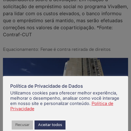
solicitação de empréstimo social no programa VivaBem,
para lidar com os custos elevados, o banco informou
que o empréstimo será mantido, mas serão efetuadas
correções nos valores de coparticipação. *Fonte:
Contraf-CUT
Equacionamento: Fenae é contra retirada de direitos
Política de Privacidade de Dados
Utilizamos cookies para oferecer melhor experiência,
melhorar o desempenho, analisar como você interage
em nosso site e personalizar conteúdo.
Política de
Privacidade
Recusar
Aceitar todos