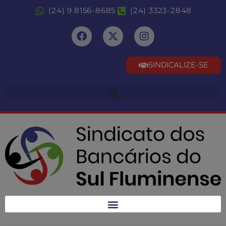
(24) 9.8156-8685
(24) 3323-2848
SINDICALIZE-SE