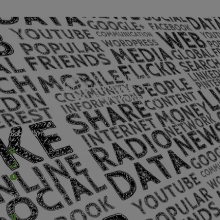
Sede Barra Mansa
Rua Rio Branco, nº107 (2º andar), Centro - Cep: 27.330-030
(24) 3323-2848 ou (24) 3323-2500
De segunda à sexta-feira , das 9h às 17h.
Sede Campestre:
Estrada Governador Chagas Freitas – 3.780 – Colônia Santo