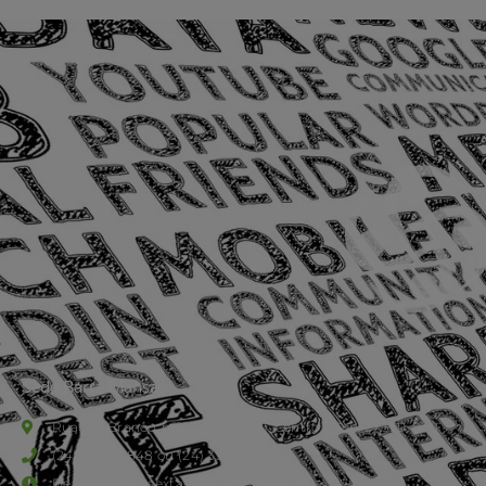
Sede Barra Mansa
Rua Rio Branco, nº107 (2º andar), Centro - Cep: 27.330-030
(24) 3323-2848 ou (24) 3323-2500
De segunda à sexta-feira , das 9h às 17h.