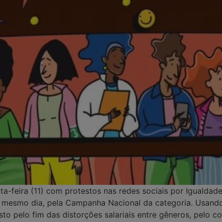
nta-feira (11) com protestos nas redes sociais por Iguald
 mesmo dia, pela Campanha Nacional da categoria. Usando
esto pelo fim das distorções salariais entre gêneros, pelo