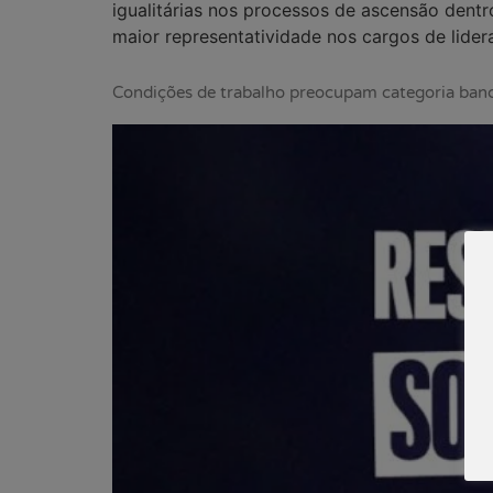
igualitárias nos processos de ascensão dent
maior representatividade nos cargos de lider
Condições de trabalho preocupam categoria banc