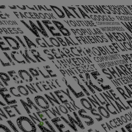
Sede Campestre:
Estrada Governador Chagas Freitas – 3.780 – C
De terça-feira a domingo, das 9h às 17h