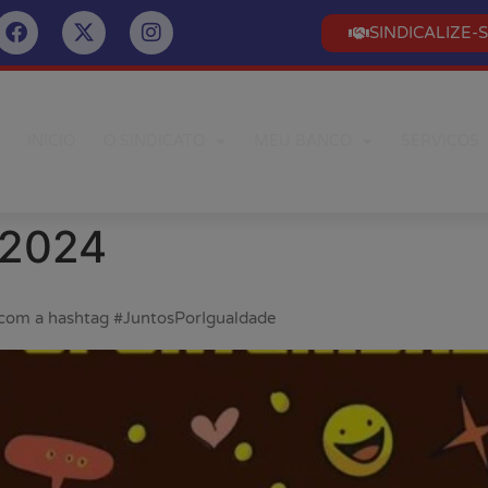
SINDICALIZE-
INÍCIO
O SINDICATO
MEU BANCO
SERVIÇOS
 2024
ço com a hashtag #JuntosPorIgualdade