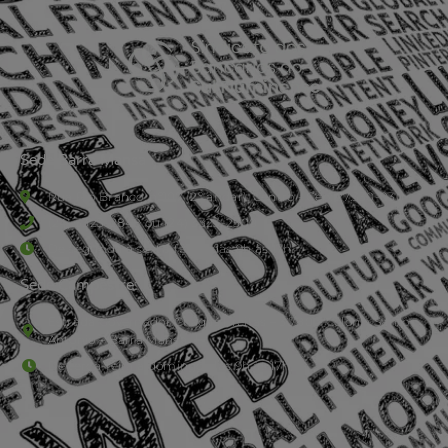
Sede Barra Mansa
Rua Rio Branco, nº107 (2º andar), Centro - Cep: 27.330-030
(24) 3323-2848 ou (24) 3323-2500
De segunda à sexta-feira , das 9h às 17h.
Sede Campestre:
Estrada Governador Chagas Freitas – 3.780 – Colônia Santo
Antônio – Barra Mansa
De terça-feira a domingo, das 9h às 17h