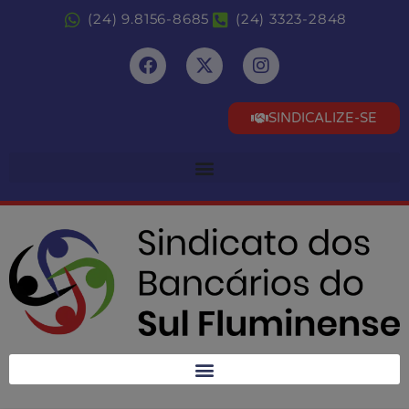
(24) 9.8156-8685
(24) 3323-2848
SINDICALIZE-SE