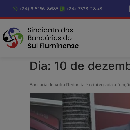
(24) 9.8156-8685
(24) 3323-2848
Dia:
10 de dezemb
Bancária de Volta Redonda é reintegrada à funç