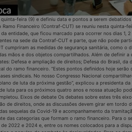
 quinta-feira (9) e definiu data e pontos a serem debatid
amo Financeiro (Contraf-CUT) se reuniu nesta quinta-feira
a entidade, que ficou marcado para ocorrer nos dias 1, 2 e
entes na sede da Contraf-CUT e parte, que não pode parti
UT cumpriram as medidas de segurança sanitária, como o di
das mãos e dos objetos compartilhados. Além de definir a
ates: Defesa e ampliação de direitos; Defesa do Brasil, da
l do ramo financeiro. “Estes pontos definidos hoje serão 
bases sindicais. No nosso Congresso Nacional compartilhar
lano de luta da próxima gestão”, explicou a presidenta da
o de luta para os próximos quatro anos e nossa atuação po
mpletou. Eixos de debate Os debates sobre estes três eix
ção de direitos, onde as discussões devem girar em tordo
 das sequelas da Covid-19 e acompanhamento da tramitaç
ente das categorias que formam o ramo financeiro. Para o 
 de 2022 e 2024 e, entre os nomes colocados para a disput