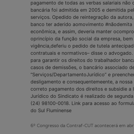
pagamento de todas as verbas salariais não c
bancária foi admitida em 2005 e demitida pel
serviços. Opedido de reintegração da autora,
banco ter aderido aomovimento #nãodemita 
econômica, e assim, deveria manter ocompro
oprincípio da função social da empresa, be
vigência,deferiu o pedido de tutela antecipa
contratuais e normativos– disse o advogado.
para garantir os direitos do trabalhador ban
casos de demissões, o bancário associado de
“Serviços/DepartamentoJurídico” e preenche
desligamento e consequentemeente, a nossa a
correto pagamento dos direitos e subsidie 
Jurídico do Sindicato é realizado de segunda
(24) 98100-0018. Link para acesso ao formulá
do Sul Fluminense
6º Congresso da Contraf-CUT acontecerá em abri