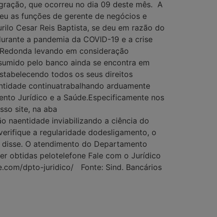
egração, que ocorreu no dia 09 deste mês. A
ceu as funções de gerente de negócios e
rilo Cesar Reis Baptista, se deu em razão do
urante a pandemia da COVID-19 e a crise
a Redonda levando em consideração
ssumido pelo banco ainda se encontra em
estabelecendo todos os seus direitos
 entidade continuatrabalhando arduamente
mento Jurídico e a Saúde.Especificamente nos
so site, na aba
 naentidade inviabilizando a ciência do
erifique a regularidade dodesligamento, o
, disse. O atendimento do Departamento
er obtidas pelotelefone Fale com o Jurídico
e.com/dpto-juridico/ Fonte: Sind. Bancários