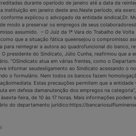
reditadas durante operíodo de janeiro até a data da reint
a instituição em janeiro deste ano.Neste período, ela exer
 conforme explicou o advogado da entidade sindical,Dr. Mu
de modo a preservar os empregos de seus colaboradoresd
misso assumido. – O Juiz da 1ª Vara do Trabalho de Volt
m como que a situação fática queensejou o compromisso a
da para reintegrar a autora ao quadrofuncional do banco, r
 O presidente do Sindicato, Júlio Cunha, reafirmou que a
cário. “OSindicato atua em várias frentes, como o Departa
ve informar seudesligamento ao Sindicato acessando o nos
ndo o formulário. Nem todos os bancos fazem homologação
çãoimediata. Estas precauções permitem que a entidade v
a luta em defesa damanutenção dos empregos na categoria”
 àsexta-feira, de 10 às 17 horas. Mais informações podem s
rio do departamento jurídico:https://bancariosulfluminens
l